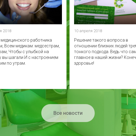
я 2018
10 апреля 2018
ь медицинского работника
Решение такого вопроса в
м, Всем медикам: медсестрам,
отношении близких людей тре
рам, Чтобы с улыбкой на
тонкого подхода. Ведь что са
у вы шагали И с настроением
главное в нашей жизни? Конеч
им по утрам.
здоровье!
Все новости