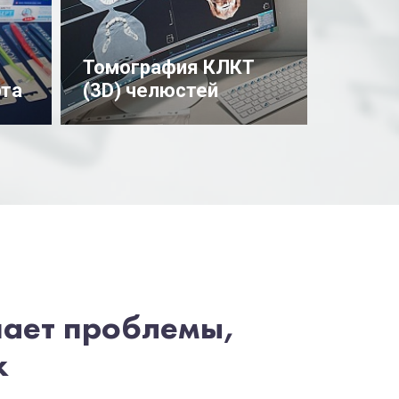
Томография КЛКТ
рта
(3D) челюстей
Подробнее
шает проблемы,
х