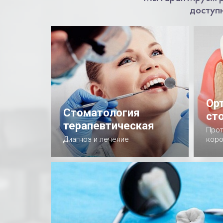
доступ
Ор
Стоматология
ст
терапевтическая
Прот
Диагноз и лечение
коро
Подробнее
П