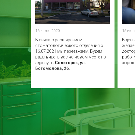
16 июля 2020
15 июн
В связи с расширением
В ден
стоматологического отделения с
желае
16.07.2021 мы переезжаем. Будем
докто
рады видеть вас на новом месте по
работ
адресу:
г. Солигорск, ул.
хорош
Богомолова, 26.