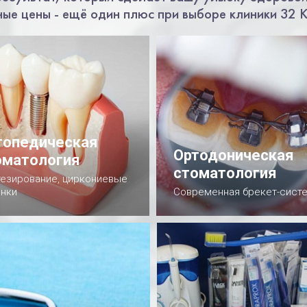
ные цены - ещё один плюс при выборе клиники 32 
топедическая
Ортодоническая
оматология
стоматология
езирование, циркониевые
нки
Современная брекет-сист
одробнее
Подробнее