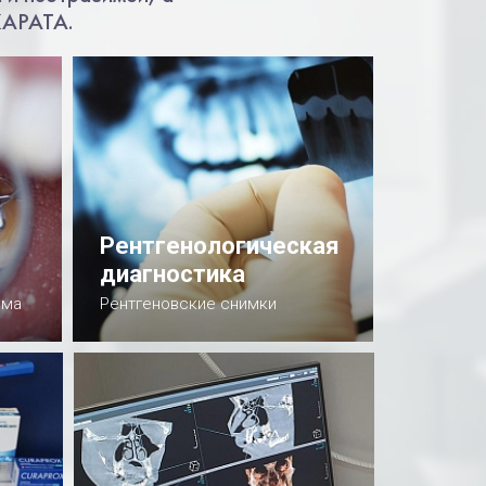
КАРАТА.
Рентгенологическая
диагностика
ема
Рентгеновские снимки
Подробнее