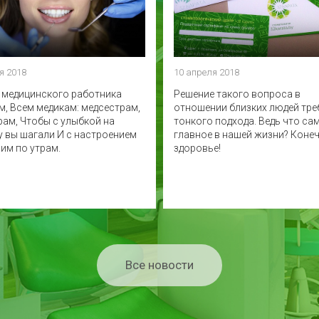
я 2018
10 апреля 2018
ь медицинского работника
Решение такого вопроса в
м, Всем медикам: медсестрам,
отношении близких людей тре
рам, Чтобы с улыбкой на
тонкого подхода. Ведь что са
у вы шагали И с настроением
главное в нашей жизни? Конеч
им по утрам.
здоровье!
Все новости