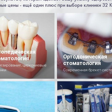
ные цены - ещё один плюс при выборе клиники 32 
топедическая
Ортодоническая
оматология
стоматология
езирование, циркониевые
нки
Современная брекет-сист
одробнее
Подробнее