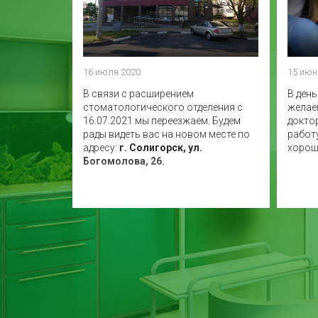
16 июля 2020
15 июн
В связи с расширением
В ден
стоматологического отделения с
желае
16.07.2021 мы переезжаем. Будем
докто
рады видеть вас на новом месте по
работ
адресу:
г. Солигорск, ул.
хорош
Богомолова, 26.