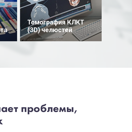
Томография КЛКТ
рта
(3D) челюстей
Подробнее
шает проблемы,
х