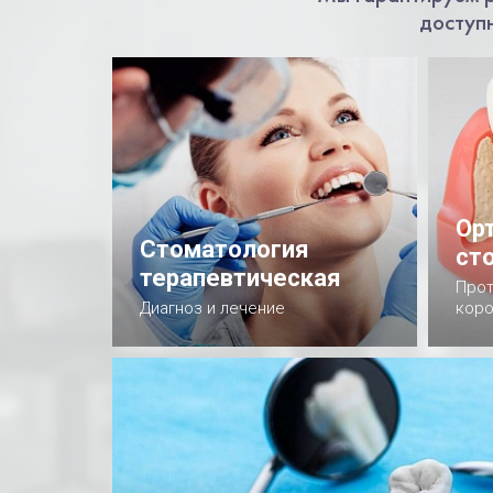
доступ
Ор
Стоматология
ст
терапевтическая
Прот
Диагноз и лечение
коро
Подробнее
П