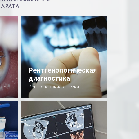
КАРАТА.
Рентгенологическая
диагностика
ема
Рентгеновские снимки
Подробнее