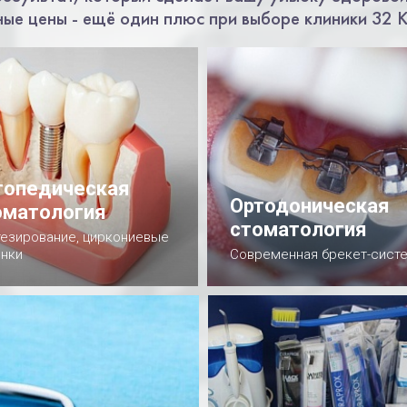
ные цены - ещё один плюс при выборе клиники 32 
топедическая
Ортодоническая
оматология
стоматология
езирование, циркониевые
нки
Современная брекет-сист
одробнее
Подробнее