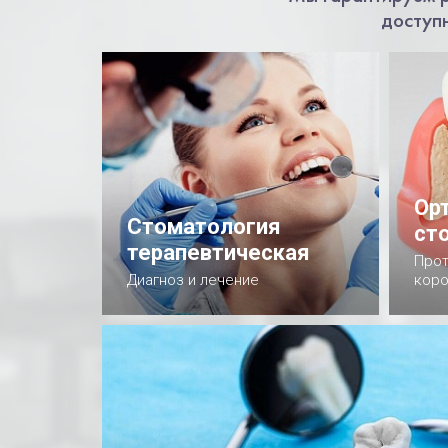
доступ
Ор
Стоматология
ст
терапевтическая
Прот
Диагноз и лечение
коро
Подробнее
П