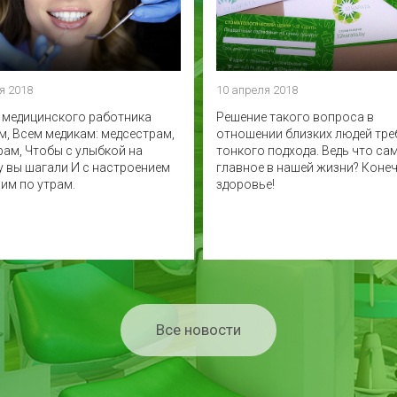
я 2018
10 апреля 2018
ь медицинского работника
Решение такого вопроса в
м, Всем медикам: медсестрам,
отношении близких людей тре
рам, Чтобы с улыбкой на
тонкого подхода. Ведь что са
у вы шагали И с настроением
главное в нашей жизни? Конеч
им по утрам.
здоровье!
Все новости