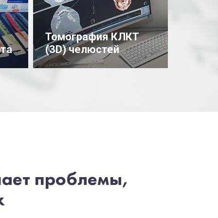
Томография КЛКТ
рта
(3D) челюстей
Подробнее
шает проблемы,
х