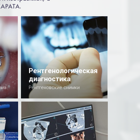
КАРАТА.
Рентгенологическая
диагностика
ема
Рентгеновские снимки
Подробнее