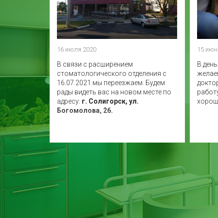
16 июля 2020
15 июн
В связи с расширением
В ден
стоматологического отделения с
желае
16.07.2021 мы переезжаем. Будем
докто
рады видеть вас на новом месте по
работ
адресу:
г. Солигорск, ул.
хорош
Богомолова, 26.