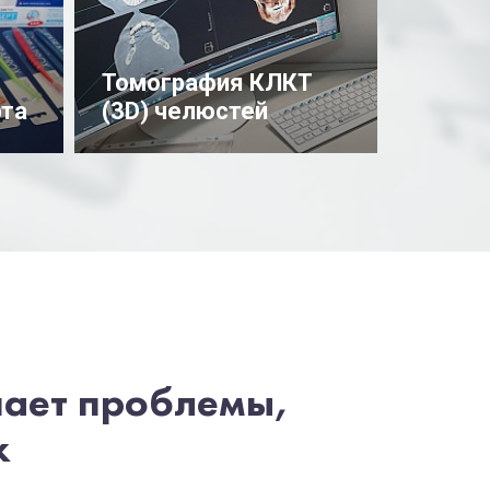
Томография КЛКТ
рта
(3D) челюстей
Подробнее
шает проблемы,
х