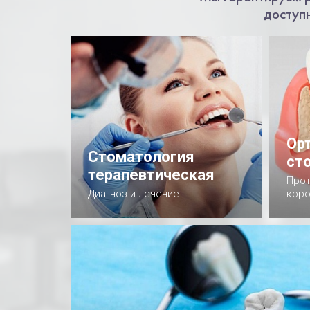
доступ
Ор
Стоматология
ст
терапевтическая
Прот
Диагноз и лечение
коро
Подробнее
П