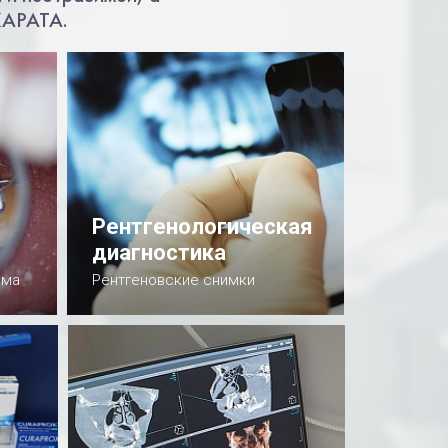
КАРАТА.
Рентгенологическая
диагностика
ема
Рентгеновские снимки
Подробнее