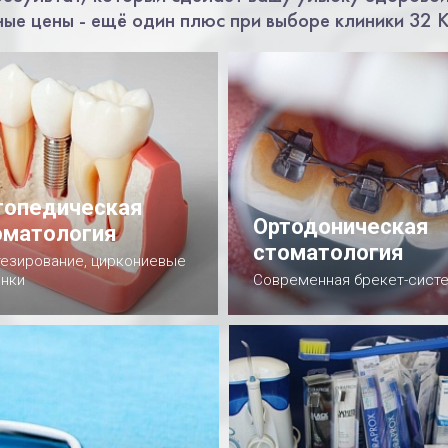
ные цены - ещё один плюс при выборе клиники 32 
топедическая
Ортодоническая
оматология
стоматология
езирование, циркониевые
нки
Современная брекет-сист
одробнее
Подробнее