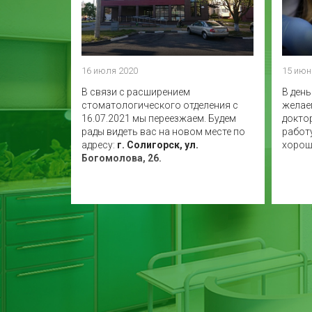
16 июля 2020
15 июн
В связи с расширением
В ден
стоматологического отделения с
желае
16.07.2021 мы переезжаем. Будем
докто
рады видеть вас на новом месте по
работ
адресу:
г. Солигорск, ул.
хорош
Богомолова, 26.