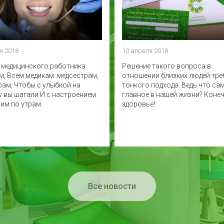
я 2018
10 апреля 2018
ь медицинского работника
Решение такого вопроса в
м, Всем медикам: медсестрам,
отношении близких людей тре
рам, Чтобы с улыбкой на
тонкого подхода. Ведь что са
у вы шагали И с настроением
главное в нашей жизни? Конеч
им по утрам.
здоровье!
Все новости